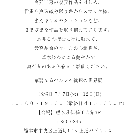
宮廷工房の復元作品をはじめ、
貴重な真珠織や彩り豊かなスマック織、
またキリムやクッションなど、
さまざまな作品を取り揃えております。
是非この機会に手に触れて、
最高品質のウールの心地良さ、
草木染めによる艶やかで
奥行きのある色彩をご堪能ください。
華麗なるペルシャ絨毯の世界展
【会期】7月7日(火)〜12日(日)
１０：００〜１９：００（最終日は１５：００まで）
【会場】熊本県伝統工芸館2F
〒860-0845
熊本市中央区上通町1-15 上通パビリオン