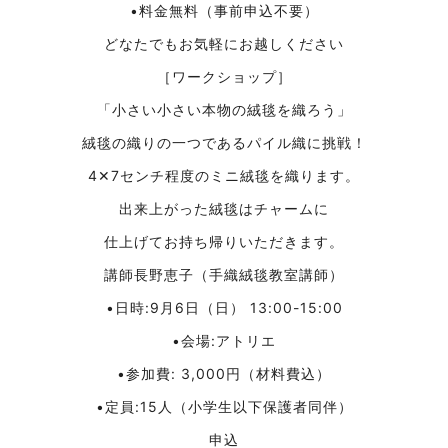
•料金無料（事前申込不要）
どなたでもお気軽にお越しください
［ワークショップ］
「小さい小さい本物の絨毯を織ろう」
絨毯の織りの一つであるパイル織に挑戦！
4✕7センチ程度のミニ絨毯を織ります。
出来上がった絨毯はチャームに
仕上げてお持ち帰りいただきます。
講師長野恵子（手織絨毯教室講師）
•日時:9月6日（日） 13:00-15:00
•会場:アトリエ
•参加費: 3,000円（材料費込）
•定員:15人（小学生以下保護者同伴）
申込