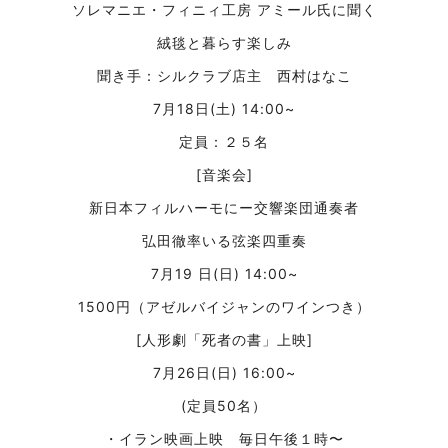
ソレマニエ・フィニィ工房 アミール氏に聞く
絨毯と暮らす楽しみ
聞き手：シルクラブ店主 西村はなこ
7月18日(土) 14:00~
定員：２５名
[音楽会]
新日本フィルハーモにー交響楽団通奏者
弘田徹率いる弦楽四重奏
7月19 日(日) 14:00~
1500円（アゼルバイジャンのワインつき）
[人形劇「死者の書」上映]
7月26日(日) 16:00~
(定員50名）
・イラン映画上映 毎日午後１時〜