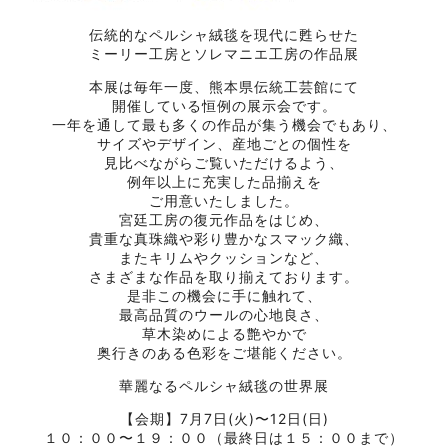
伝統的なペルシャ絨毯を現代に甦らせた
ミーリー工房とソレマニエ工房の作品展
本展は毎年一度、熊本県伝統工芸館にて
開催している恒例の展示会です。
一年を通して最も多くの作品が集う機会でもあり、
サイズやデザイン、産地ごとの個性を
見比べながらご覧いただけるよう、
例年以上に充実した品揃えを
ご用意いたしました。
宮廷工房の復元作品をはじめ、
貴重な真珠織や彩り豊かなスマック織、
またキリムやクッションなど、
さまざまな作品を取り揃えております。
是非この機会に手に触れて、
最高品質のウールの心地良さ、
草木染めによる艶やかで
奥行きのある色彩をご堪能ください。
華麗なるペルシャ絨毯の世界展
【会期】7月7日(火)〜12日(日)
１０：００〜１９：００（最終日は１５：００まで）