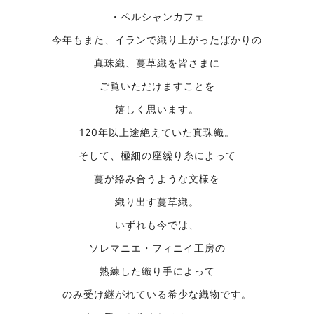
・ペルシャンカフェ
今年もまた、イランで織り上がったばかりの
真珠織、蔓草織を皆さまに
ご覧いただけますことを
嬉しく思います。
120年以上途絶えていた真珠織。
そして、極細の座繰り糸によって
蔓が絡み合うような文様を
織り出す蔓草織。
いずれも今では、
ソレマニエ・フィニイ工房の
熟練した織り手によって
のみ受け継がれている希少な織物です。